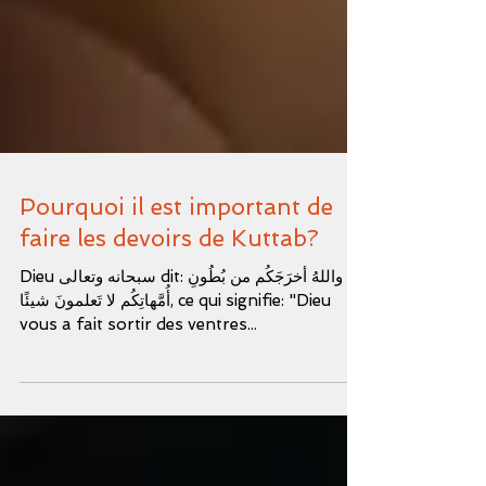
Pourquoi il est important de
faire les devoirs de Kuttab?
Dieu سبحانه وتعالى dit: واللهُ أخرَجَكُم من بُطُونِ
أُمَّهاتِكُم لا تَعلمونَ شيئًا, ce qui signifie: "Dieu
vous a fait sortir des ventres...