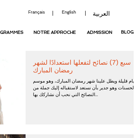
Français
English
العربية
|
|
BLOG
OGRAMMES
NOTRE APPROCHE
ADMISSION
سبع (7) نصائح لتفعلها استعدادًا لشهر
رمضان المبارك
أيام قليلة ويطل علينا شهر رمضان المبارك، وهو موسم
الحسنات وهو جدير بأن نستعد لاستقباله إليك جملة من
النصائح التي نحب أن نشاركك بها...