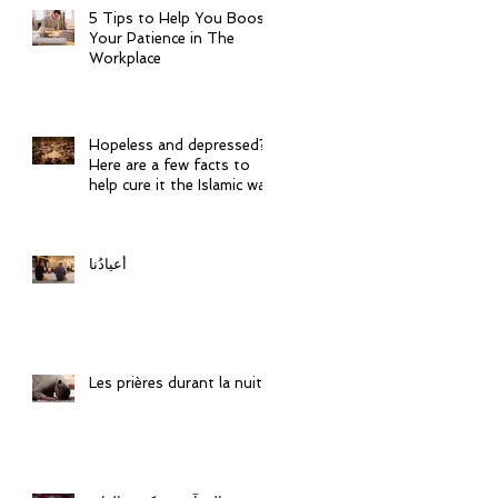
5 Tips to Help You Boost
Your Patience in The
Workplace
s
le
Hopeless and depressed?
Here are a few facts to
help cure it the Islamic way
أعيادُنا
Les prières durant la nuit