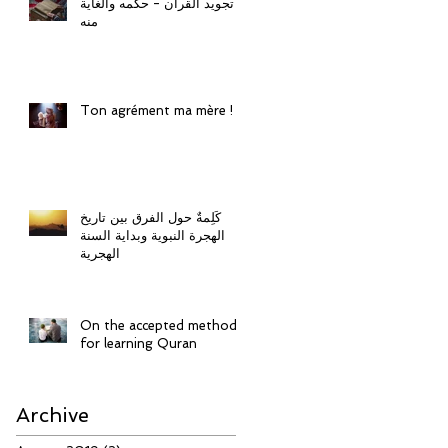
تجويد القرآن - حكمه والغاية
منه
Ton agrément ma mère !
كَلِمةٌ حول الفرق بين تاريخ
الهجرة النبوية وبداية السنة
الهجرية
On the accepted method
for learning Quran
Archive