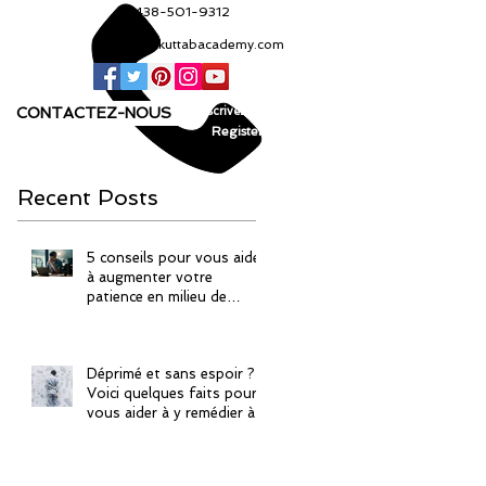
+1 438-501-9312
info@kuttabacademy.com
CONTACTEZ-NOUS
Inscrivez-vous!
Register!
Recent Posts
5 conseils pour vous aider
à augmenter votre
patience en milieu de
travail
Déprimé et sans espoir ?
Voici quelques faits pour
vous aider à y remédier à
la manière islamique