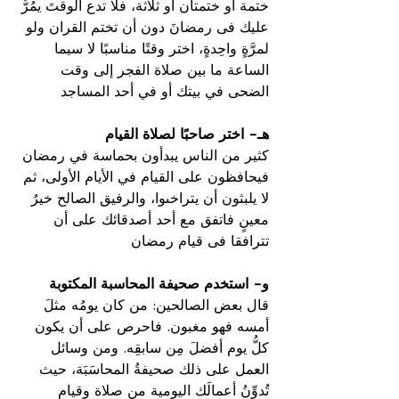
ختمة أو ختمتان أو ثلاثة، فلا تدع الوقتَ يمُرُّ 
عليك فى رمضانَ دون أن تختم القران ولو 
لمرَّةٍ واحِدةٍ، اختر وقتًا مناسبًا لا سيما 
الساعة ما بين صلاة الفجر إلى وقت 
الضحى في بيتك أو في أحد المساجد
هـ- اختر صاحبًا لصلاة القيام
كثير من الناس يبدأون بحماسة في رمضان 
فيحافظون على القيام في الأيام الأولى، ثم 
لا يلبثون أن يتراخىوا، والرفيق الصالح خيرُ 
معينٍ فاتفق مع أحد أصدقائك على أن 
تترافقا فى قيام رمضان
و- استخدم صحيفة المحاسبة المكتوبة
قال بعض الصالحين: من كان يومُه مثلَ 
أمسه فهو مغبون. فاحرص على أن يكون 
كلُّ يوم أفضلَ مِن سابقِه. ومن وسائل 
العمل على ذلك صحيفةُ المحاسَبَة، حيث 
تُدوِّنُ أعمالَك اليومية من صلاة وقيام 