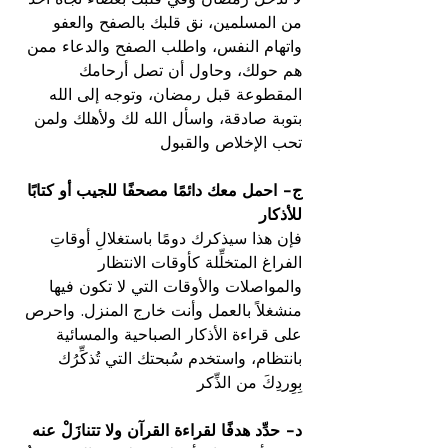
من المسلمين، نق قلبك بالصفح والعفو 
واتهام النفس، واطلب الصفح والدعاء ممن 
هم حولك، وحاول أن تصل أرحامك 
المقطوعة قبل رمضان، وتوجه إلى الله 
بتوبة صادقة، واسأل الله لك ولأهلك ولمن 
تحب الإخلاص والقبول
ج- احمل معك دائمًا مصحفًا للجيب أو كتابًا 
للأذكار
فإن هذا سيذكرك دومًا باستغلالِ أوقاتِ 
الفراغ المتخلِّلة كأوقات الانتظار 
والمواصلات والأوقات التي لا تكون فيها 
منشغلاً بالعمل وأنت خارج المنزل. واحرص 
على قراءة الأذكار الصباحية والمسائية 
بانتظام، واستخدم سُبحتك التي تُذكِّرُك 
بِوِردِكَ من الذِّكر
د- حدِّد هدفًا لقراءة القرآن ولا تتنازَلْ عنه