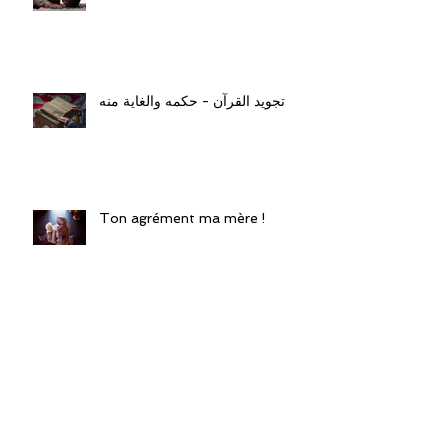
تجويد القرآن - حكمه والغاية منه
Ton agrément ma mère !
كَلِمةٌ حول الفرق بين تاريخ الهجرة
النبوية وبداية السنة الهجرية