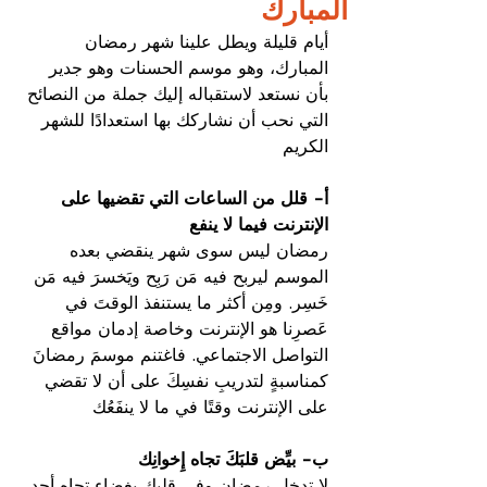
المبارك
أيام قليلة ويطل علينا شهر رمضان 
المبارك، وهو موسم الحسنات وهو جدير 
بأن نستعد لاستقباله إليك جملة من النصائح 
التي نحب أن نشاركك بها استعدادًا للشهر 
الكريم
أ- قلل من الساعات التي تقضيها على 
الإنترنت فيما لا ينفع
رمضان ليس سوى شهر ينقضي بعده 
الموسم ليربح فيه مَن رَبِح ويَخسرَ فيه مَن 
خَسِر. ومِن أكثر ما يستنفذ الوقتَ في 
عَصرِنا هو الإنترنت وخاصة إدمان مواقع 
التواصل الاجتماعي. فاغتنم موسمَ رمضانَ 
كمناسبةٍ لتدريبِ نفسِكَ على أن لا تقضي 
على الإنترنت وقتًا في ما لا ينفَعُك
ب- بيِّض قلبَكَ تجاه إِخوانِك
لا تدخل رمضان وفي قلبك بغضاء تجاه أحد 