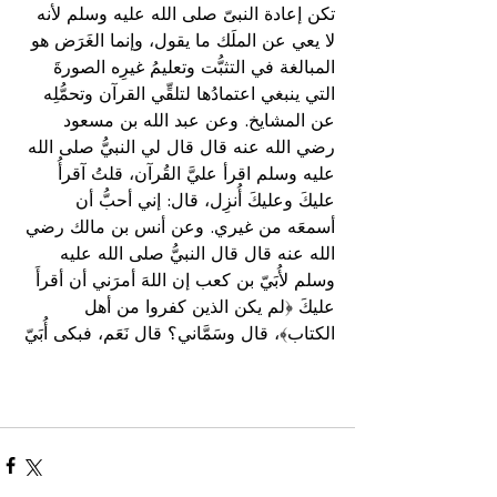
تكن إعادة النبىّ صلى الله عليه وسلم لأنه 
لا يعي عن الملَك ما يقول، وإنما الغَرَض هو 
المبالغة في التثبُّت وتعليمُ غيرِه الصورةَ 
التي ينبغي اعتمادُها لتلقِّي القرآن وتحمُّلِه 
عن المشايخ. وعن عبد الله بن مسعود 
رضي الله عنه قال قال لي النبيُّ صلى الله 
عليه وسلم اقرأ عليَّ القُرآن، قلتُ آقرأُ 
عليكَ وعليكَ أُنزِل، قال: إني أحبُّ أن 
أسمعَه من غيري. وعن أنس بن مالك رضي 
الله عنه قال قال النبيُّ صلى الله عليه 
وسلم لأُبَيّ بن كعب إن اللهَ أمرَني أن أقرأَ 
عليكَ ﴿لم يكن الذين كفروا من أهل 
الكتاب﴾، قال وسَمَّاني؟ قال نَعَم، فبكى أُبَيّ