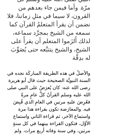
مرّة. وأما فيمن جاء بعدهم من 
القرون، لا سيما في مثلِ زماننا، فلا 
نضمن أن يقرأ المتعلمُ القرآن كما 
سمعه من الشيخ بمجرَّد سماعه، 
لذلك أَلزَموا المتعلم أن يقرأَ على 
الشيخ، والشيخ يتتبَّعه حتى يُصَوِّبَ 
له بدِقَّة
والأصلُ في هذه الطريقة المباركَة نجده في 
السنة النبويَّة الصحيحة حيث قال أبو هريرة 
رضى الله عنه: كان يُعرَضُ على النبي صلى 
الله عليه وسلم القرآنُ كلَّ عامٍ مرةً 
فعُرِضَ عليهِ مرتينِ في العامِ الذي قُبِضَ 
فيه. والمعارَضة تكون بقراءة هذا مرة 
واستماع الآخر، ثم قراءة الثاني واستماع 
الأوَّل، فتكون القراءة بينهما في كل سنةٍ 
مرتين، وفي سنة وفاته أربع مرات. ولم 