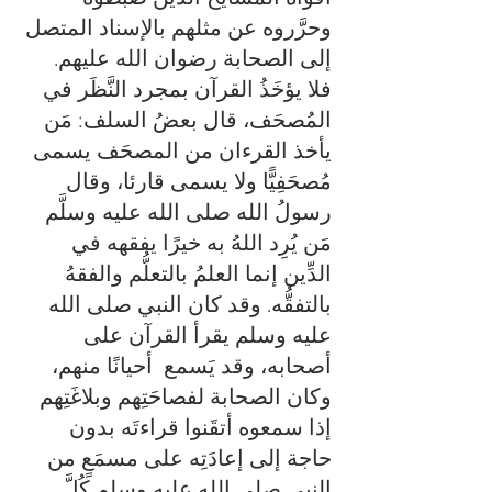
وحرَّروه عن مثلهم بالإسناد المتصل 
إلى الصحابة رضوان الله عليهم. 
فلا يؤخَذُ القرآن بمجرد النَّظَر في 
المُصحَف، قال بعضُ السلف: مَن 
يأخذ القرءان من المصحَف يسمى 
مُصحَفِيًّا ولا يسمى قارئا، وقال 
رسولُ الله صلى الله عليه وسلَّم 
مَن يُرِد اللهُ به خيرًا يفقهه في 
الدِّين إنما العلمُ بالتعلُّم والفقهُ 
بالتفقُّه. وقد كان النبي صلى الله 
عليه وسلم يقرأ القرآن على 
أصحابه، وقد يَسمع  أحيانًا منهم، 
وكان الصحابة لفصاحَتِهم وبلاغَتِهم 
إذا سمعوه أتقَنوا قراءتَه بدون 
حاجة إلى إعادَتِه على مسمَعٍ من 
النبي صلى الله عليه وسلم كُلَّ 