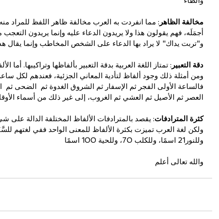
والطاء
مخالفة الظاهر
: مما انفردت به العرب مخالفة ظاهر اللفظ للمراد منه، 
أجمَلَه، فهم يقولون هذا ولا يريدون الدعاء عليه وإنما يريدون التعجب 
و"تربت يداك" لا يراد بها الدعاء على الشخص المخاطب وإنما يقال هذا 
دقة التعبير
: تمتاز اللغة العربية بدقة التعبير بألفاظها وتراكيبها. أما 
ومن أمثلة ذلك وجود ألفاظ لتأدية المعاني الجزئية، فعندهم لكل سا
فالساعة الأولى الفجر ثم الإسفار ثم الشروق الغدوة ثم  الضحى ثم  ال
العصر ثم الأصيل ثم العشي ثم الغروب، إلى غير ذلك من أسماء الأوق
كثرة المترادفات
: يقصد بالمترادفات الألفاظ المختلفة الدالة على شي
وللنور21 اسمًا، وللكلب 70، وللحية 100 اسمًا
والله تعالى أعلم