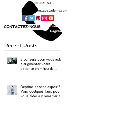
+1 438-501-9312
info@kuttabacademy.com
CONTACTEZ-NOUS
Inscrivez-vous!
Register!
Recent Posts
5 conseils pour vous aider
à augmenter votre
patience en milieu de
travail
Déprimé et sans espoir ?
Voici quelques faits pour
vous aider à y remédier à
la manière islamique