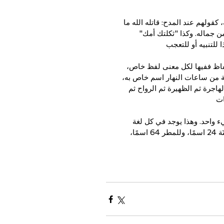
كقولهم عند المدح: قاتله الله ما 
من جماله. وكذا "ثكلتك أمك" 
للتنبيه أو للتعجب
الألفاظ ففيها لكل معنى لفظ خاص، 
عة من ساعات النهار اسم خاص به، 
هاجرة ثم الظهيرة ثم الرواح ثم 
ات
ء واحد. وهذا يوجد في كل لغة 
ولكن لغة العرب تميزت بكثرة الألفاظ للمعنى الواحد ففي لغتهم للسَّنَة 24 اسمًا، وللمطر 64 اسمًا، 