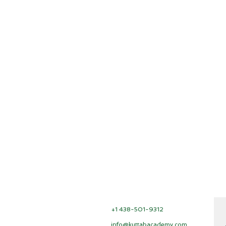
+1 438-501-9312
info@kuttabacademy.com