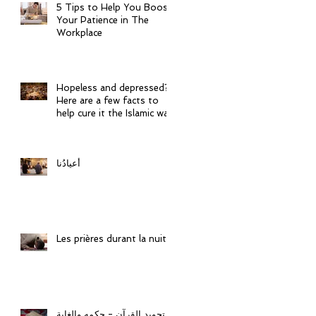
5 Tips to Help You Boost
Your Patience in The
Workplace
Hopeless and depressed?
Here are a few facts to
help cure it the Islamic way
أعيادُنا
Les prières durant la nuit
تجويد القرآن - حكمه والغاية