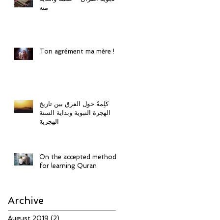
منه
Ton agrément ma mère !
كَلِمةٌ حول الفرق بين تاريخ
الهجرة النبوية وبداية السنة
الهجرية
On the accepted method
for learning Quran
Archive
August 2019
(2)
2 posts