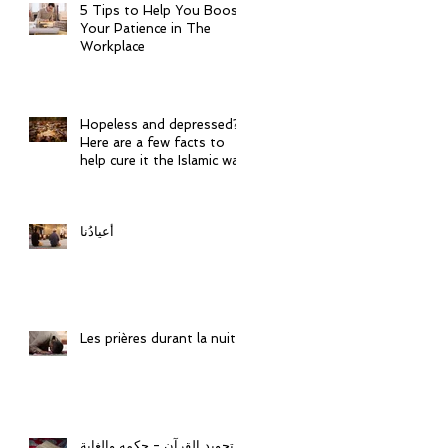
5 Tips to Help You Boost
Your Patience in The
Workplace
Hopeless and depressed?
Here are a few facts to
help cure it the Islamic way
أعيادُنا
Les prières durant la nuit
تجويد القرآن - حكمه والغاية