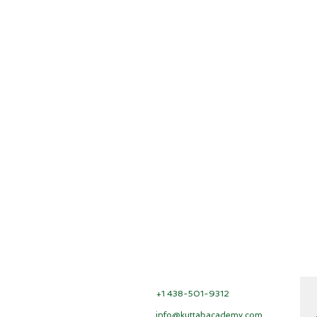
+1 438-501-9312
info@kuttabacademy.com