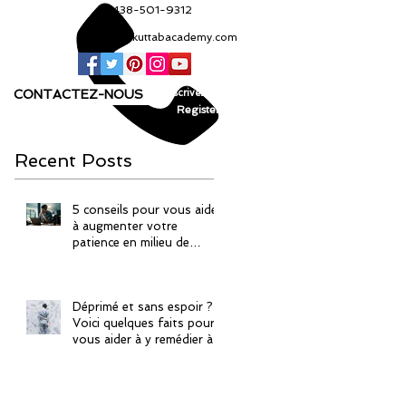
+1 438-501-9312
info@kuttabacademy.com
CONTACTEZ-NOUS
Inscrivez-vous!
Register!
Recent Posts
5 conseils pour vous aider
à augmenter votre
patience en milieu de
travail
Déprimé et sans espoir ?
Voici quelques faits pour
vous aider à y remédier à
la manière islamique